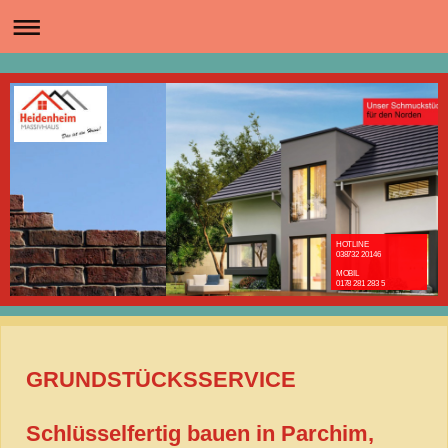
HOTLINE
038732 20146
MOBIL
0178 281 283 5
GRUNDSTÜCKSSERVICE
Schlüsselfertig bauen in Parchim,