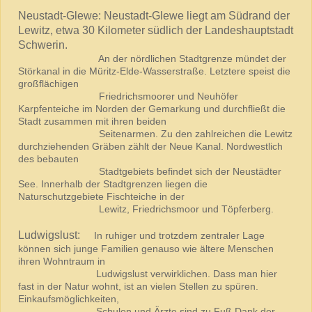
Neustadt-Glewe: Neustadt-Glewe liegt am Südrand der
Lewitz, etwa 30 Kilometer südlich der Landeshauptstadt
Schwerin.
An der nördlichen Stadtgrenze mündet der
Störkanal in die Müritz-Elde-Wasserstraße. Letztere speist die
großflächigen
Friedrichsmoorer und Neuhöfer
Karpfenteiche im Norden der Gemarkung und durchfließt die
Stadt zusammen mit ihren beiden
Seitenarmen. Zu den zahlreichen die Lewitz
durchziehenden Gräben zählt der Neue Kanal. Nordwestlich
des bebauten
Stadtgebiets befindet sich der Neustädter
See. Innerhalb der Stadtgrenzen liegen die
Naturschutzgebiete Fischteiche in der
Lewitz, Friedrichsmoor und Töpferberg.
Ludwigslust:
In ruhiger und trotzdem zentraler Lage
können sich junge Familien genauso wie ältere Menschen
ihren Wohntraum in
Ludwigslust verwirklichen. Dass man hier
fast in der Natur wohnt, ist an vielen Stellen zu spüren.
Einkaufsmöglichkeiten,
Schulen und Ärzte sind zu Fuß Dank der