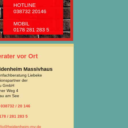
INE
 20146
IL
81 283 5
erater vor Ort
eidenheim Massivhaus
renfachberatung Liebeke
ionspartner der
au GmbH
ner Weg 4
lau am See
 038732 / 20 146
178 / 281 283 5
info@heidenheim-mv.de