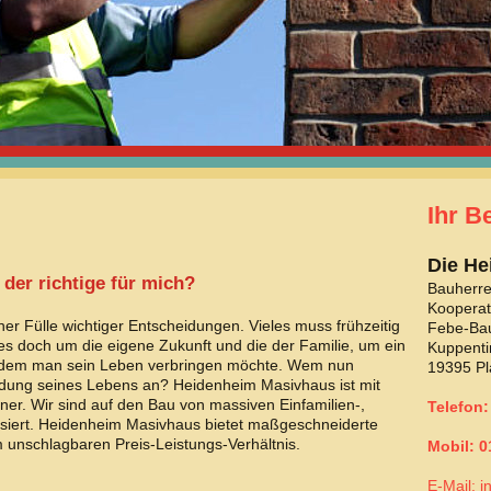
HOTL
038732
MOB
0178 2
Ihr B
Die H
der richtige für mich?
Bauher
Kooperat
ner Fülle wichtiger Entscheidungen. Vieles muss frühzeitig
Febe-B
es doch um die eigene Zukunft und die der Familie, um ein
Kuppenti
dem man sein Leben verbringen möchte. Wem nun
19395 P
eidung seines Lebens an? Heidenheim Masivhaus ist mit
tner. Wir sind auf den Bau von massiven Einfamilien-,
Telefon:
siert. Heidenheim Masivhaus bietet maßgeschneiderte
m unschlagbaren Preis-Leistungs-Verhältnis.
Mobil: 0
E-Mail: 