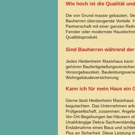
Wie hoch ist die Qualität u
Die von Grund massiv gebauten, Stei
Bauherren überzeugende Vorteile. H
Partnerschaft mit einer ganzen Rei
Fenster oder modernste Haustechnik
Qualitätsprodukt.
Sind Bauherren während der
Jedes Heidenheim Masivhaus kann
gehören Baufertigstellungsversicheru
Vorsorgebaustein, Bauleistungsver
Wohngebäudeversicherung.
Kann ich für mein Haus ein G
Gerne lässt Heidenheim Masivhaus s
begutachten. Das Unternehmen arbei
Prüfgesellschaft, zusammen. Angebo
Vor-Ort-Begehungen bei Häusern ohn
Unabhängige Dekra-Sachverständige
Endabnahme eines Baus und schließe
Plus an Sicherheit. Diese Leistung