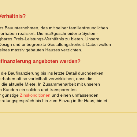
Verhältnis?
s Bauunternehmen, das mit seiner familienfreundlichen
vorhaben realisiert. Die maßgeschneiderte System-
agbares Preis-Leistungs-Verhältnis zu bieten. Unsere
Design und unbegrenzte Gestaltungsfreiheit. Dabei wollen
e eines massiv gebauten Hauses verzichten.
ufinanzierung angeboten werden?
 die Baufinanzierung bis ins letzte Detail durchdenken.
rhaben oft so vorteilhaft verwirklichen, dass die
s die aktuelle Miete. In Zusammenarbeit mit unseren
em Kunden ein solides und transparentes
r günstige
Zinskonditionen
und einen umfassenden
ratungsgespräch bis hin zum Einzug in Ihr Haus, bietet.