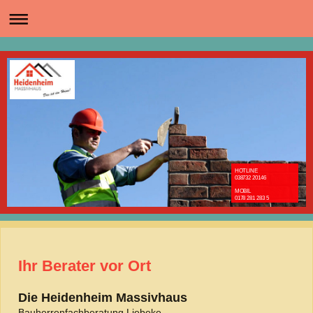
HOTLINE
038732 20146
MOBIL
0178 281 283 5
Ihr Berater vor Ort
Die Heidenheim Massivhaus
Bauherrenfachberatung Liebeke