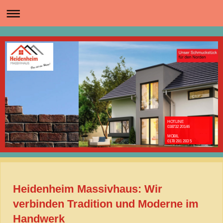
HOTLINE
038732 20146
MOBIL
0178 281 283 5
Heidenheim Massivhaus: Wir
verbinden Tradition und Moderne im
Handwerk