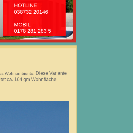
INE
 20146
IL
81 283 5
Diese Variante
ohes Wohnambiente.
etet ca. 164 qm Wohnfläche.