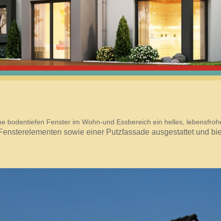
HOTL
038732
MOB
0178 2
ine bodentiefen Fenster im Wohn-und Essbereich ein helles, lebensfr
n Fensterelementen sowie einer Putzfassade ausgestattet und bi