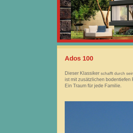
Ados 100
Dieser Klassiker
schafft durch se
ist mit zusätzlichen bodentiefe
Ein Traum für jede Familie.