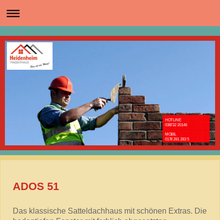
HOTLINE
038732 20146
MOBIL
0178 281 283 5
ADOS 51
Das klassische Satteldachhaus mit schönen Extras. Die