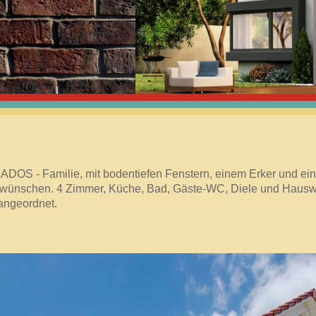
HOTL
038732
MOB
0178 2
ADOS - Familie, mit bodentiefen Fenstern, einem Erker und ein
h wünschen. 4 Zimmer, Küche, Bad, Gäste-WC, Diele und Hauswi
angeordnet.