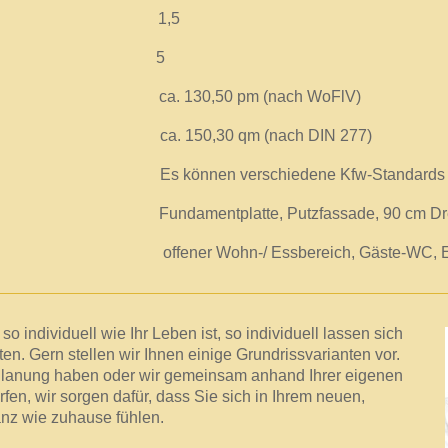
se 1,5
er 5
 130,50 pm (nach WoFlV)
 ca. 150,30 qm (nach DIN 277)
önnen verschiedene Kfw-Standards geprüft 
amentplatte, Putzfassade, 90 cm Dre
offener Wohn-/ Essbereich, Gäste-WC, Erke
so individuell wie Ihr Leben ist, so individuell lassen sich
en. Gern stellen wir Ihnen einige Grundrissvarianten vor.
 Planung haben oder wir gemeinsam anhand Ihrer eigenen
rfen, wir sorgen dafür, dass Sie sich in Ihrem neuen,
anz wie zuhause fühlen.