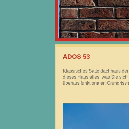
ADOS 53
Klassisches Satteldachhaus der 
dieses Haus alles, was Sie sic
überaus funktionalen Grundriss 