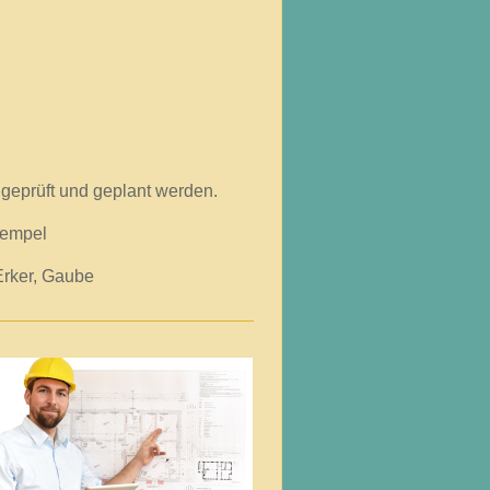
und geplant werden.
mpel
r, Gaube