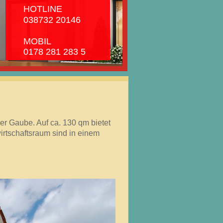
INE
 20146
IL
81 283 5
er Gaube. Auf ca. 130 qm bietet
rtschaftsraum sind in einem