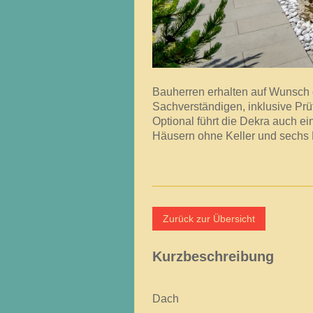
Bauherren erhalten auf Wunsch
Sachverständigen, inklusive Prüf
Optional führt die Dekra auch e
Häusern ohne Keller und sechs 
Zurück zur Übersicht
Kurzbeschreibung
Dach Sat