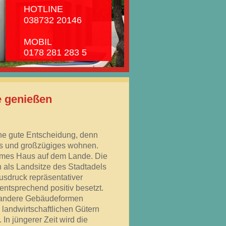
INE
 20146
IL
81 283 5
le genießen
ine gute Entscheidung, denn
les und großzügiges wohnen.
ehmes Haus auf dem Lande. Die
n als Landsitze des Stadtadels
Ausdruck repräsentativer
entsprechend positiv besetzt.
ür andere Gebäudeformen
landwirtschaftlichen Gütern
 In jüngerer Zeit wird die