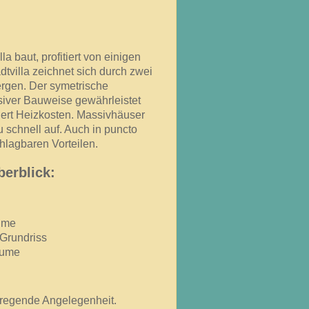
 baut, profitiert von einigen
adtvilla zeichnet sich durch zwei
ergen. Der symetrische
siver Bauweise gewährleistet
iert Heizkosten. Massivhäuser
 schnell auf. Auch in puncto
hlagbaren Vorteilen.
berblick:
äume
Grundriss
Räume
ufregende Angelegenheit.