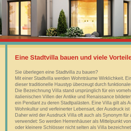
HOTL
038732
MOB
0178 2
Eine Stadtvilla bauen und viele Vortei
Sie überlegen eine Stadtvilla zu bauen?
Mit einer Stadtvilla werden Wohnträume Wirklichkeit. E
dieser traditionelle Haustyp überzeugt durch funktiona
Die Bezeichnung Villa stand ursprünglich für ein vorn
italienischen Villen der Antike und Renaissance bildete
ein Pendant zu deren Stadtpalästen. Eine Villa gilt als 
Wohnkultur und verfeinerter Lebensart, der Ausdruck ist 
Daher wird der Ausdruck Villa oft auch als Synonym f
verwendet: So werden Herrenhäuser als Mittelpunkt von 
oder kleinere Schlösser nicht selten als Villa bezeichnet.